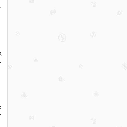
-
来
和
?
同
中