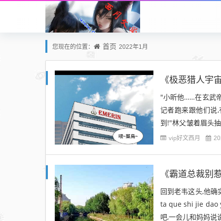
首页
您现在的位置：
2022年1月
"小昕他……在玄武
记者跑来跟他们说,
到!"林父皱着眉头
星." 《极恶猎人宇宙
vip好文西月
20
回到老韦这头,他确实接到
ta que shi jie d
吧,一会儿和妈妈说说.