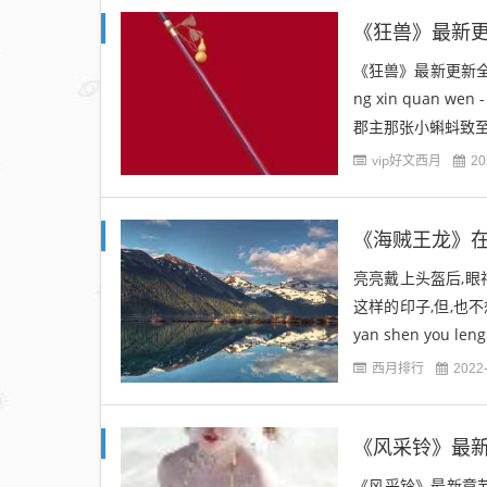
《狂兽》最新更
《狂兽》最新更新全文-
ng xin quan wen
郡主那张小蝌蚪致至极
vip好文西月
20
《海贼王龙》在
亮亮戴上头盔后,眼
这样的印子,但,也不想"低
yan shen you leng 
西月排行
2022
《风采铃》最新
《风采铃》最新章节列表