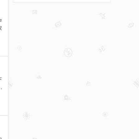
e
家
下
,
n