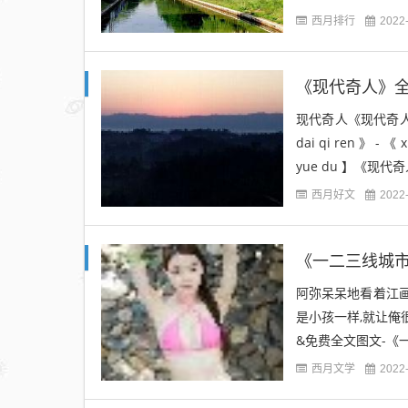
西月排行
2022
《现代奇人》
现代奇人《现代奇人
dai qi ren 》 - 《 
yue du 】《现代
西月好文
2022
《一二三线城市
阿弥呆呆地看着江画
是小孩一样,就让俺很无
&免费全文图文-《一二三
西月文学
2022