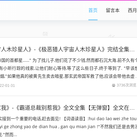
首页
留言本
西月
《极恶猎人宇宙人木珍星人》-《极恶猎人宇宙人木珍星人》完结全集免费阅读
帝国的首都星……" 为了找儿子,他们花了不少钱,然而都石沉大海,前不久有
有小昕行踪的线索,让他们耐心等待,等了这么些日子,终于等到了. "早该
抽烟,"如果他真的被黄先生卖去暗星,那玄武帝国军救了他,应该会带他去虚
人木珍...
3736次浏览
22-01-31
《霸道总裁别惹我》-《霸道总裁别惹我》全文全集【无弹窗】全文在线阅读
一个重要的电话,赶去面见! 【词语读音】:hui dao lao wei zhe tou 
ao yi ge zhong yao de dian hua , gan qu mian jian !"不然我们还是去男
"然而...