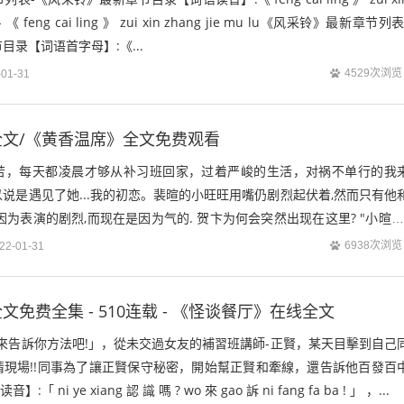
iao - 《 feng cai ling 》 zui xin zhang jie mu lu《风采铃》最新章节列表
录【词语首字母】:《...
4529次浏览
-01-31
文/《黄香温席》全文免费观看
苦，每天都凌晨才够从补习班回家，过着严峻的生活，对祸不单行的我
说是遇见了她...我的初恋。裴暄的小旺旺用嘴仍剧烈起伏着,然而只有他
因为表演的剧烈,而现在是因为气的. 贺卞为何会突然出现在这里? "小暄哥
的神情变得有些委屈....
6938次浏览
22-01-31
免费全集 - 510连载 - 《怪谈餐厅》在线全文
來告訴你方法吧!」，從未交過女友的補習班講師-正賢，某天目擊到自己
情現場!!同事為了讓正賢保守秘密，開始幫正賢和牽線，還告訴他百發百
ni ye xiang 認 識 嗎 ? wo 來 gao 訴 ni fang fa ba ! 」 ，...