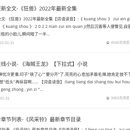
新全文-《狂兽》2022年最新全集
《狂兽》2022年最新全集【词语读音】:《 kuang shou 》 zui xin g
 - 《 kuang shou 》 2 0 2 2 nian zui xin quan ji然后沉香等人便瞥见,自
的小脸儿,瞬间暗了一半...
4540次浏览
22-01-31
线小说- 《海贼王龙》【下拉式】小说
神忧冷更重,印子"铁了心""要分开"了,亮亮的心愈加矛盾毛辣,她肯定放不
头"再纵容啊…… 【词语读音】:liang liang dai shang tou kui hou 
geng zhong , yin zi "...
3063次浏览
-01-31
章节列表-《风采铃》最新章节目录
-《风采铃》最新章节目录【词语读音】:《 feng cai ling 》 zui xi