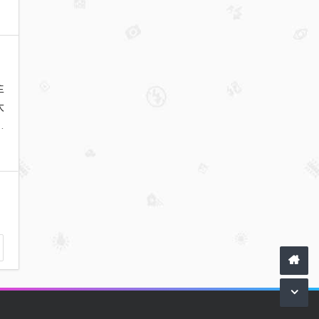
主
大
棒