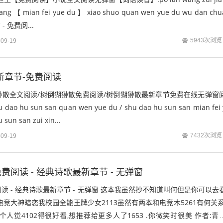
 wang 【 mian fei yue du 】 xiao shuo quan wen yue du wu dan chu
- 免费阅...
5943次浏览
-09-19
新章节-免费阅读
狲散全文阅读/树倒猢狲散免费阅读/树倒猢狲散最新章节免费在线无弹窗
 hu sun san quan wen yue du / shu dao hu sun san mian fei 
 sun san zui xin...
7432次浏览
-09-19
阅读 - 经典诗歌最新章节 - 无弹窗
读 - 经典诗歌最新章节 - 无弹窗 这本我虽然抄不知道叫何但是你可以去
电竞大神暗恋我校园全能王牌少女2113虽然有两本和电竞木5261有何关系
人觉4102得很好看,想推荐给更多人了1653 .你微笑时很美 作者:青