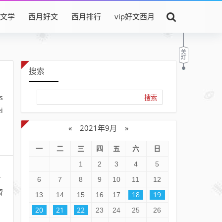
文学
西月好文
西月排行
vip好文西月
搜索
s
i
«
2021年9月
»
一
二
三
四
五
六
日
1
2
3
4
5
读】小说全文阅读无弹窗
6
7
8
9
10
11
12
窗
18
19
13
14
15
16
17
20
21
22
23
24
25
26