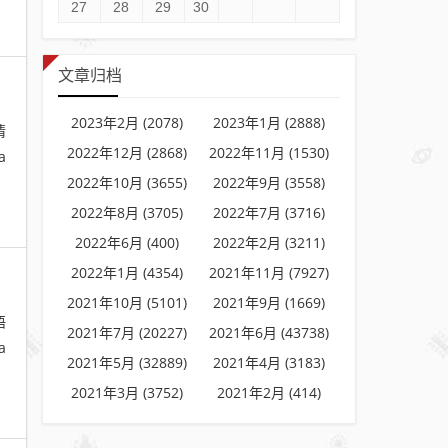
27
28
29
30
文章归档
2023年2月 (2078)
2023年1月 (2888)
情
2022年12月 (2868)
2022年11月 (1530)
a
2022年10月 (3655)
2022年9月 (3558)
2022年8月 (3705)
2022年7月 (3716)
2022年6月 (400)
2022年2月 (3211)
2022年1月 (4354)
2021年11月 (7927)
2021年10月 (5101)
2021年9月 (1669)
语
2021年7月 (20227)
2021年6月 (43738)
a
2021年5月 (32889)
2021年4月 (3183)
2021年3月 (3752)
2021年2月 (414)