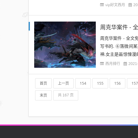
【谣谣,如果是你,你..
vip好文西月
20
周克华案件 - 
周克华案件 - 全
写书的. ⑥落微间
神,女主是画惊悚漫
⑦落微间某某 周克华案
西月排行
2021
首页
上一页
154
155
156
157
末页
共 167 页